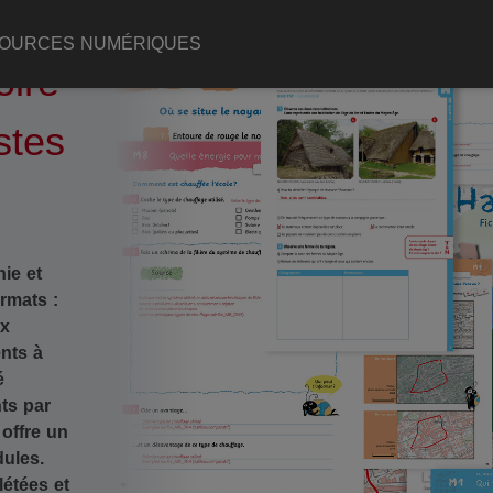
OURCES NUMÉRIQUES
oire
stes
ie et
rmats :
ux
nts à
é
ts par
offre un
dules.
létées et