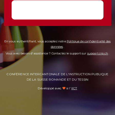
En vous authentifiant, vous acceptez notre
Politique de confidentialité des
données
.
Vous avez besoin d'assistance ? Contactez le support sur
support.ciip.ch
.
CONFÉRENCE INTERCANTONALE DE L'INSTRUCTION PUBLIQUE
DE LA SUISSE ROMANDE ET DU TESSIN
Développé avec
à l'
IICT