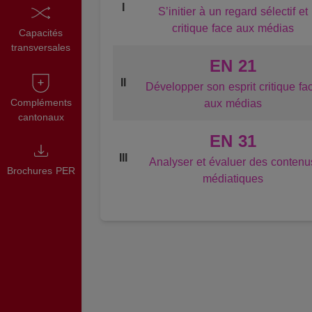
I
S’initier à un regard sélectif et
critique face aux médias
Capacités
transversales
EN 21
II
Développer son esprit critique fa
Compléments
aux médias
cantonaux
EN 31
III
Analyser et évaluer des contenu
Brochures PER
médiatiques