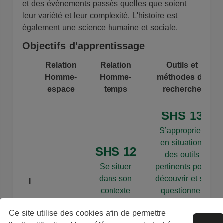
et des événements passés quelles que soient
leur variété et leur complexité. L'histoire est
également une science humaine et sociale.
Objectifs d'apprentissage
Relation
Relation
Outils et
Homme-
Homme-
méthodes de
espace
temps
recherche
SHS 13
S’approprier,
en situation,
SHS 12
des outils
Se situer
pertinents pour
dans son
découvrir et se
I
contexte
questionner
temporel et
sur des
Ce site utilise des cookies afin de permettre
social
problématiques