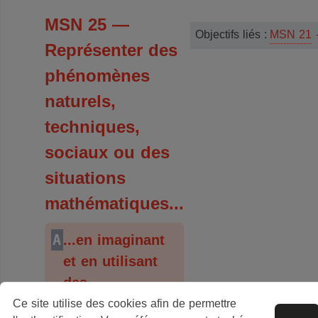
MSN 25 —
Objectifs liés :
MSN 21
Représenter des
phénomènes
naturels,
techniques,
sociaux ou des
situations
mathématiques...
A
...en imaginant
et en utilisant
des
représentations
Ce site utilise des cookies afin de permettre