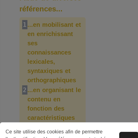
références...
1
...en mobilisant et
en enrichissant
ses
connaissances
lexicales,
syntaxiques et
orthographiques
2
...en organisant le
contenu en
fonction des
caractéristiques
du genre
Ce site utilise des cookies afin de permettre
3
...en s’appropriant