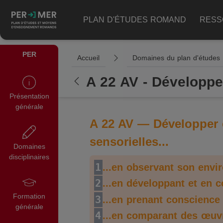
PLAN D'ÉTUDES ROMAND
RESS
PER
Accueil
Domaines du plan d'études
A 22 AV - Développer
Présentation
générale
A 22 AV — Développer e
sensorielles...
Domaines
disciplinaires
1
...en observant son envi
2
...en développant et en
Formation
3
...en prenant conscience
générale
4
...en comparant des œuv