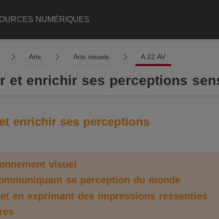
OURCES NUMÉRIQUES
Arts
Arts visuels
A 22 AV
 et enrichir ses perceptions sen
t enrichir ses perceptions
ronnement visuel
 communiquant sa perception du monde
 et en exprimant des impressions ressenties
res