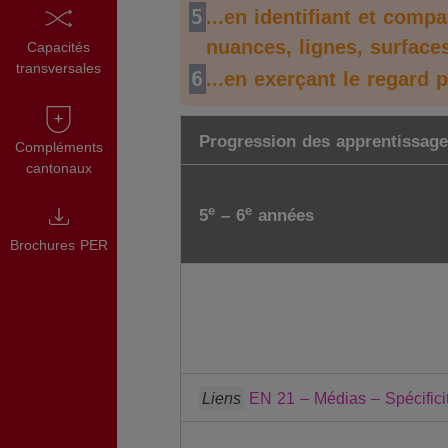
5
...en identifiant et comp
nuances, lignes, surface
Capacités
transversales
6
...en exerçant le regard 
Progression des apprentissag
Compléments
cantonaux
e
e
5
– 6
années
Brochures PER
Liens
EN 21 – Médias – Spécifici