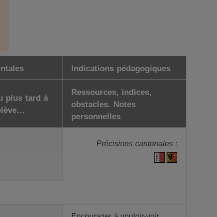
ntales
Indications pédagogiques
Ressources, indices,
 plus tard à
obstacles. Notes
'élève…
personnelles
Précisions cantonales :
Encourager à vouloir-voir