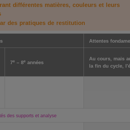
arant différentes matières, couleurs et leurs
s
par des pratiques de restitution
es
Attentes fondame
Au cours, mais au
e
e
7
– 8
années
la fin du cycle, l
tés des supports et analyse